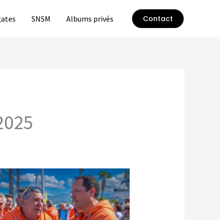
ates
SNSM
Albums privés
Contact
2025